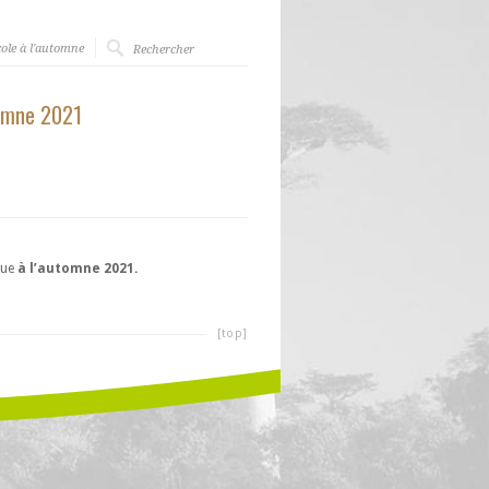
ole à l'automne
tomne 2021
gue
à l’automne 2021.
[top]